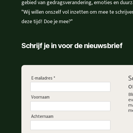
gebied van gedragsverandering, emoties en duur
"Wij willen onszelf vol inzetten om mee te schrijv
deze tijd! Doe je mee?"
Schrijf je in voor de nieuwsbrief
S
E-mailadres *
o
Bl
Voornaam
ev
ma
me
Achternaam