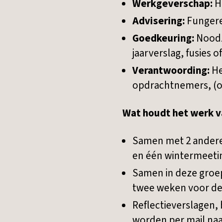
Werkgeverschap:
H
Advisering:
Fungere
Goedkeuring:
Noodz
jaarverslag, fusies o
Verantwoording:
He
opdrachtnemers, (op
Wat houdt het werk v
Samen met 2 andere 
en één wintermeetin
Samen in deze groep
twee weken voor de 
Reflectieverslagen,
worden per mail na