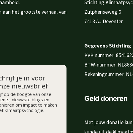
zaamheid.
Stichting Klimaatpsy
en aan het grootste verhaal van
Zutphenseweg 6
7418 AJ Deventer
Gegevens Stichting
KVK nummer: 854162
BTW-nummer: NL863
Rekeningnummer: NL
chrijf je in voor
nze nieuwsbrief
ijf op de hoogte van onze
Geld doneren
ents, nieuwste blogs en
nieren om impact te maken
t klimaatpsychologie.
Met jouw donatie kunn
kunde uit de klimaat