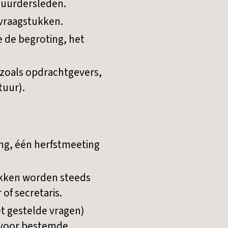
tuurdersleden.
 vraagstukken.
 de begroting, het
zoals opdrachtgevers,
tuur).
ing, één herfstmeeting
tukken worden steeds
of secretaris.
t gestelde vragen)
rvoor bestemde