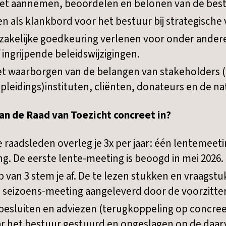
et aannemen, beoordelen en belonen van de bes
n als klankbord voor het bestuur bij strategische
akelijke goedkeuring verlenen voor onder andere
f ingrijpende beleidswijzigingen.
t waarborgen van de belangen van stakeholders (
leidings)instituten, cliënten, donateurs en de na
an de Raad van Toezicht concreet in?
raadsleden overleg je 3x per jaar: één lentemeet
g. De eerste lente-meeting is beoogd in mei 2026.
 van 3 stem je af. De te lezen stukken en vraags
seizoens-meeting aangeleverd door de voorzitter 
 besluiten en adviezen (terugkoppeling op concree
ar het bestuur gestuurd en opgeslagen op de daa