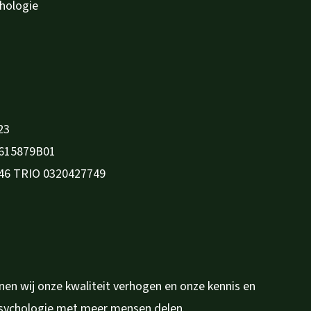
chologie
23
615879B01
46 TRIO 0320427749
en wij onze kwaliteit verhogen en onze kennis en
psychologie met meer mensen delen.