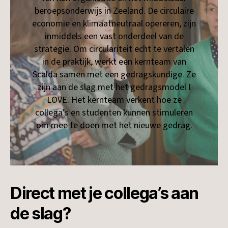
beroepsonderwijs in Zeeland. De circulaire
economie en klimaatneutraal opereren, zijn
inmiddels een vast onderdeel van de
strategie. Om circulariteit echt te vertalen
in de praktijk, werkt een kernteam van
Scalda samen met een gedragskundige. Ze
zijn aan de slag met het gedragsmodel I
LOVE. Het kernteam verkent hoe ze
collega’s en studenten kunnen stimuleren
om mee te doen met het nieuwe gedrag.
Direct met je collega’s aan
de slag?