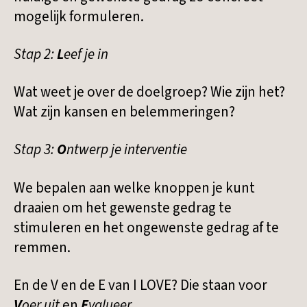
mogelijk formuleren.
Stap 2:
L
eef je in
Wat weet je over de doelgroep? Wie zijn het?
Wat zijn kansen en belemmeringen?
Stap 3:
O
ntwerp je interventie
We bepalen aan welke knoppen je kunt
draaien om het gewenste gedrag te
stimuleren en het ongewenste gedrag af te
remmen.
​En de V en de E van I LOVE? Die staan voor
V
oer uit
en
E
valueer
.