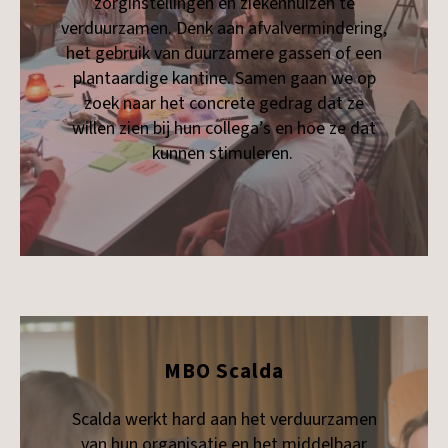
zorginstellingen en ziekenhuizen te
verduurzamen. Denk aan afvalvermindering,
het gebruik van duurzamere gassen of een
plantaardige kantine. Samen gaan we op
zoek naar het concrete gedrag dat ze
willen zien bij hun collega’s en hoe ze dat
kunnen stimuleren.
MBO Scalda
Scalda werkt hard aan het verduurzamen
van hun organisatie en het middelbaar