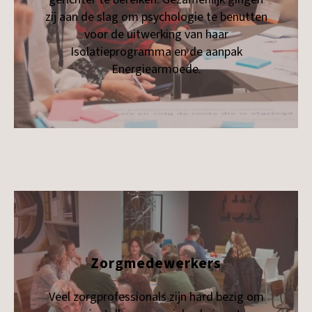
zij aan de slag om psychologie te benutten
voor de uitwerking van haar
Isolatieprogramma en de aanpak
Energiearmoede.​
Zorgmedewerkers
Veel zorgprofessionals zijn hard bezig om