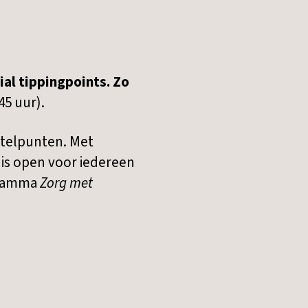
al tippingpoints. Zo
45 uur).
ntelpunten. Met
r is open voor iedereen
ogramma
Zorg met