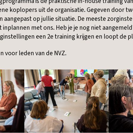
ingprogramma is de praktische in-house training van
oene koplopers uit de organisatie. Gegeven door t
aangepast op jullie situatie. De meeste zorginstell
inplannen met ons. Heb je je nog niet aangemeld?
ginstellingen een 2e training krijgen en loopt de p
een voor leden van de NVZ.