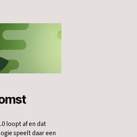
komst
0 loopt af en dat
logie speelt daar een