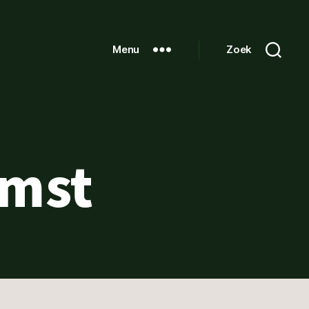
Menu
Zoek
omst