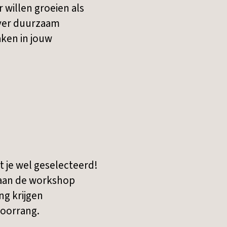
willen groeien als
over duurzaam
ken in jouw
t je wel geselecteerd!
 aan de workshop
ng krijgen
 voorrang.