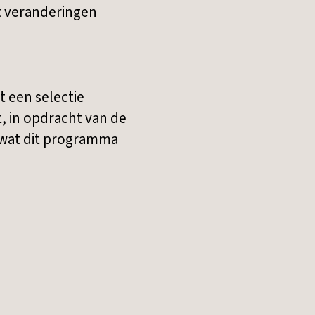
at veranderingen
 een selectie
t, in opdracht van de
e wat dit programma