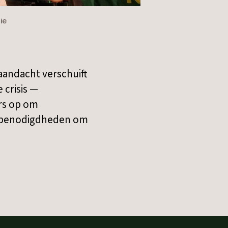
ie
 aandacht verschuift
 crisis —
rs op om
n benodigdheden om