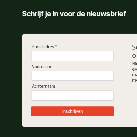
Schrijf je in voor de nieuwsbrief
S
E-mailadres *
o
Bl
Voornaam
ev
ma
me
Achternaam
Inschrijven