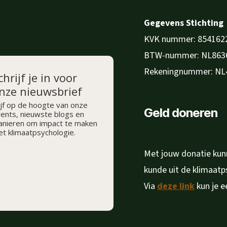
Gegevens Stichting
KVK nummer: 854162
BTW-nummer: NL863
Rekeningnummer: NL
chrijf je in voor
nze nieuwsbrief
ijf op de hoogte van onze
Geld doneren
ents, nieuwste blogs en
nieren om impact te maken
t klimaatpsychologie.
Met jouw donatie kunn
kunde uit de klimaat
Via
deze link
kun je e