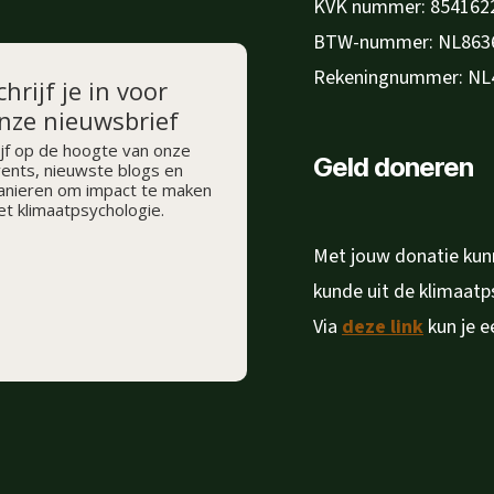
KVK nummer: 854162
BTW-nummer: NL863
Rekeningnummer: NL
chrijf je in voor
nze nieuwsbrief
ijf op de hoogte van onze
Geld doneren
ents, nieuwste blogs en
nieren om impact te maken
t klimaatpsychologie.
Met jouw donatie kunn
kunde uit de klimaat
Via
deze link
kun je e