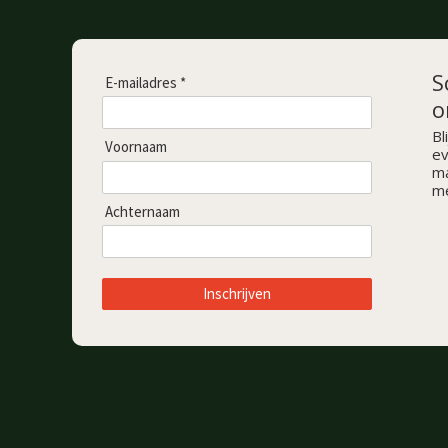
S
E-mailadres *
o
Bl
Voornaam
ev
ma
me
Achternaam
Inschrijven