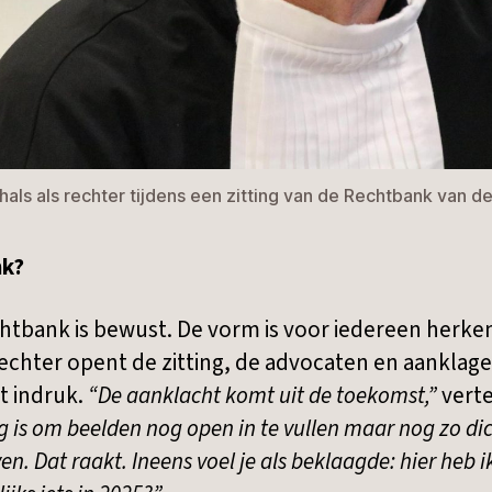
als als rechter tijdens een zitting van de Rechtbank van 
nk?
htbank is bewust. De vorm is voor iedereen herken
rechter opent de zitting, de advocaten en aanklag
t indruk.
“De aanklacht komt uit de toekomst,”
verte
 is om beelden nog open in te vullen maar nog zo dic
n. Dat raakt. Ineens voel je als beklaagde: hier heb ik