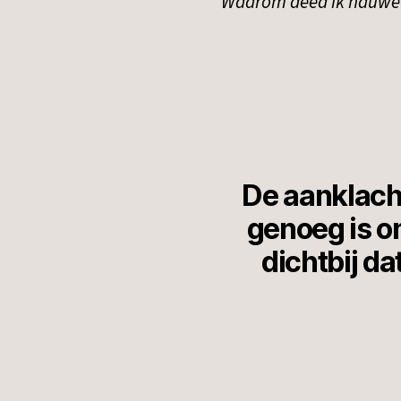
Waarom deed ik nauwelij
De aanklacht
genoeg is o
dichtbij da