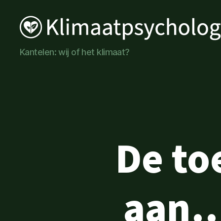
Klimaatpsychologie
Kantelen: wij of het klimaat?
De to
aan… 