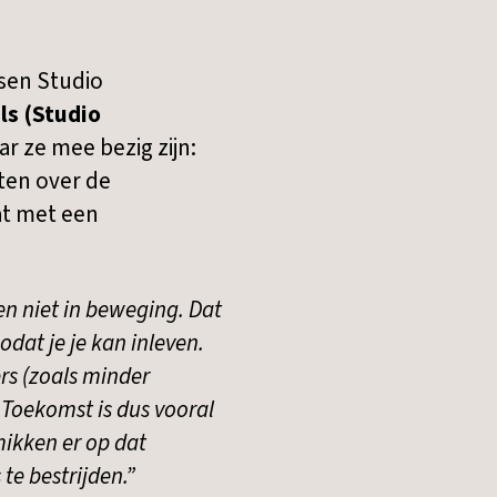
sen Studio
ls (Studio
r ze mee bezig zijn:
ten over de
Dat met een
n niet in beweging. Dat
dat je je kan inleven.
ers (zoals minder
e Toekomst is dus vooral
mikken er op dat
e bestrijden.”