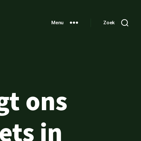
Menu
Zoek
gt ons
ets in