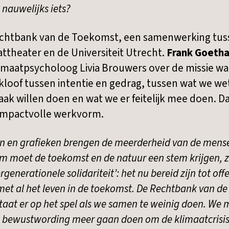
nauwelijks iets?
 Rechtbank van de Toekomst, een samenwerking tus
ttheater en de Universiteit Utrecht.
Frank Goetha
limaatpsycholoog Livia Brouwers over de missie waa
kloof tussen intentie en gedrag, tussen wat we we
vaak willen doen en wat we er feitelijk mee doen. 
impactvolle werkvorm.
n en grafieken brengen de meerderheid van de mense
 moet de toekomst en de natuur een stem krijgen, zo
enerationele solidariteit’: het nu bereid zijn tot off
t met al het leven in de toekomst. De Rechtbank van d
 staat er op het spel als we samen te weinig doen. We 
 bewustwording meer gaan doen om de klimaatcrisis t