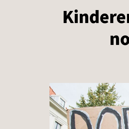
Kindere
no