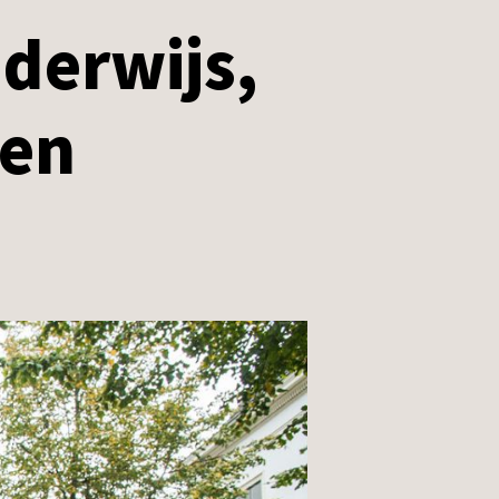
derwijs,
sen