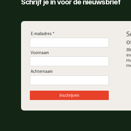
Schrijf je in voor de nieuwsbrief
S
E-mailadres *
o
Bl
Voornaam
ev
ma
me
Achternaam
Inschrijven