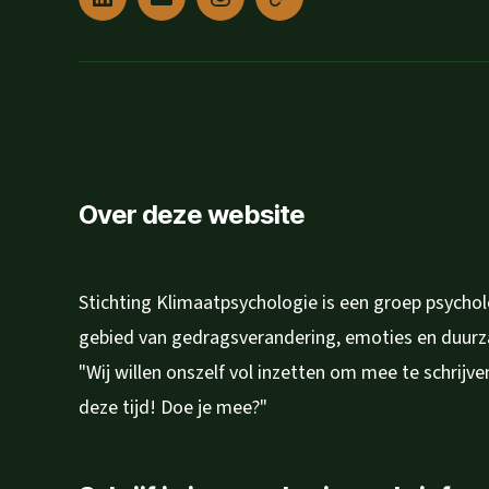
Linked
E-
Instagram
Privacyverklaring
in
mail
Over deze website
Stichting Klimaatpsychologie is een groep psycho
gebied van gedragsverandering, emoties en duur
"Wij willen onszelf vol inzetten om mee te schrijv
deze tijd! Doe je mee?"