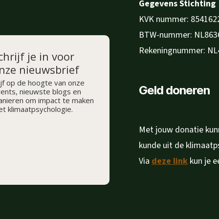
Gegevens Stichting
KVK nummer: 854162
BTW-nummer: NL863
Rekeningnummer: NL
chrijf je in voor
nze nieuwsbrief
ijf op de hoogte van onze
Geld doneren
ents, nieuwste blogs en
nieren om impact te maken
t klimaatpsychologie.
Met jouw donatie kunn
kunde uit de klimaat
Via
deze link
kun je e